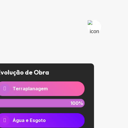
Evolução de Obra
Terraplanagem
100%
Água e Esgoto