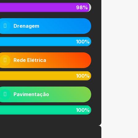
98%
Drenagem
100%
Rede Elétrica
100%
Pavimentação
100%