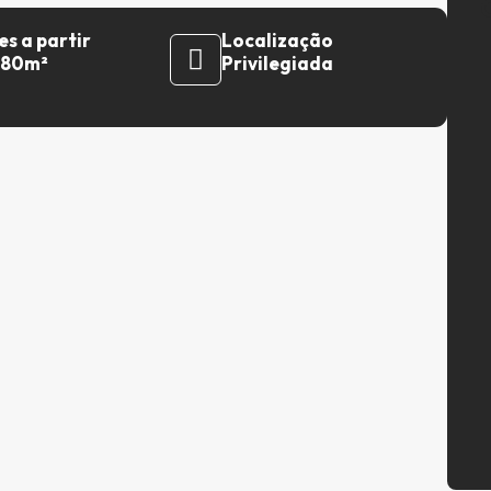
es a partir
Localização
180m²
Privilegiada