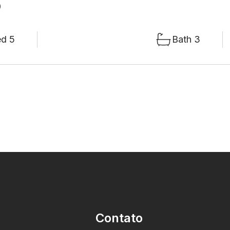
0
d 5
Bath 3
Contato