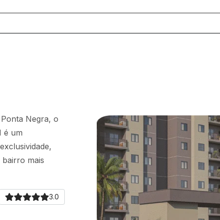
 Ponta Negra, o
I é um
xclusividade,
 bairro mais
3.0