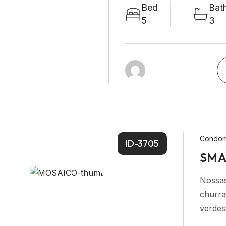
Bed
Bat
5
3
Condom
ID-3705
SMA
Nossas
churra
verdes