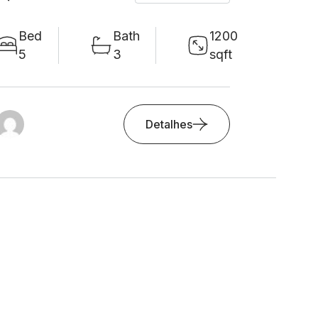
Bed
Bath
1200
5
3
sqft
Detalhes