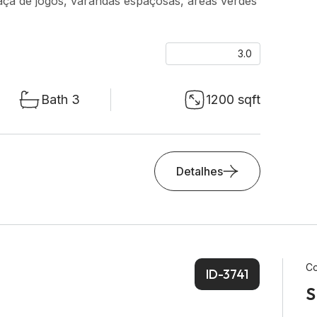
raça de jogos, varandas espaçosas, áreas verdes
3.0
Bath 3
1200 sqft
Detalhes
Co
ID-3741
S