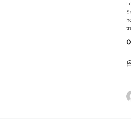
Lo
Sm
h
tr
0