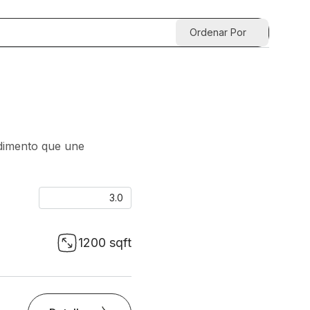
Ordenar Por
dimento que une
3.0
1200 sqft