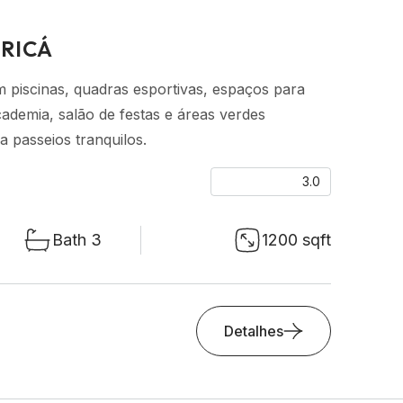
ARICÁ
m piscinas, quadras esportivas, espaços para
ademia, salão de festas e áreas verdes
a passeios tranquilos.
3.0
Bath 3
1200 sqft
Detalhes