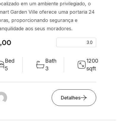
calizado em um ambiente privilegiado, o
art Garden Ville oferece uma portaria 24
oras, proporcionando segurança e
anquilidade aos seus moradores.
,00
3.0
Bed
Bath
1200
5
3
sqft
Detalhes