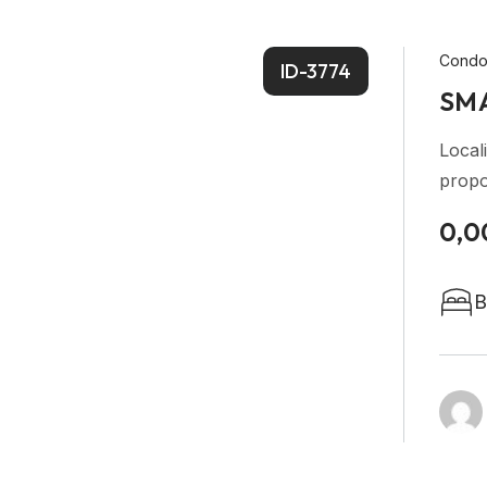
Condo
ID-3774
SM
Local
propo
0,0
B